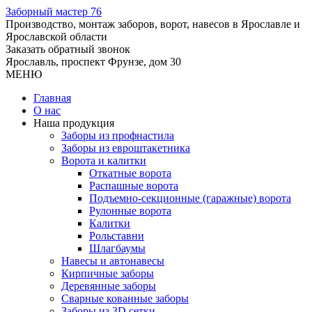
Заборный
мастер 76
Производство, монтаж заборов, ворот, навесов в Ярославле и
Ярославской области
Заказать обратный звонок
Ярославль, проспект Фрунзе, дом 30
МЕНЮ
Главная
О нас
Наша продукция
Заборы из профнастила
Заборы из евроштакетника
Ворота и калитки
Откатные ворота
Распашные ворота
Подъемно-секционные (гаражные) ворота
Рулонные ворота
Калитки
Рольставни
Шлагбаумы
Навесы и автонавесы
Кирпичные заборы
Деревянные заборы
Сварные кованные заборы
Заборы из 3D сетки