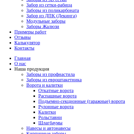
Забор из сетки-рабица
Заборы из поликарбоната
Забор из ДПК (Декинга)
Модульные заборы
Заборы Жалюзи
Примеры работ
Отзывы
Калькулятор
Контакты
Главная
О нас
Наша продукция
Заборы из профнастила
Заборы из евроштакетника
Ворота и калитки
Откатные ворота
Распашные ворота
Подъемно-секционные (гаражные) ворота
Рулонные ворота
Калитки
Рольставни
Шлагбаумы
Навесы и автонавесы
Кирпичные заборы